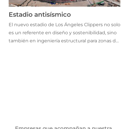
Jornadas AIE
Estadio antisísmico
El nuevo estadio de Los Ángeles Clippers no solo
Premios y concursos
es un referente en diseño y sostenibilidad, sino
también en ingeniería estructural para zonas de
Socios
alta actividad sísmica. Ubicado a 1.6 km de la falla
Newport-Inglewood, este moderno edificio
Contacto
deportivo es capaz de soportar terremotos de
una magnitud de 7.4
Empresas que acompañan a nuestra