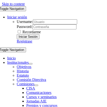
Skip to content
Toggle Navigation
Iniciar sesión
Username:
Password:
Recordarme
Registrase
Toggle Navigation
Inicio
Institucionales
Objetivos
Historia
Estatuto
Comisión Directiva
Comisiones
CISA
Comunicaciones
Cursos y seminarios
Jornadas AIE
Premios y concursos