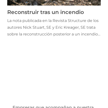
Jornadas AIE
Reconstruir tras un incendio
La nota publicada en la Revista Structure de los
Premios y concursos
autores Nick Stuart, SE y Eric Kreager, SE trata
sobre la reconstrucción posterior a un incendio,
Socios
lo cual plantea desafíos técnicos que van mucho
más allá de la reposición edilicia. Suelos
Contacto
alterados por el calor y la erosión suman
aspectos preocupantes.
Empresas que acompañan a nuestra