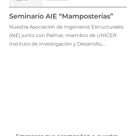
Seminario AIE “Mamposterías”
Nuestra Asociación de Ingenieros Estructurales
(AIE) junto con Palmar, miembro de UNICER
Instituto de Investigación y Desarrollo,
organizan el 29 y 30 de septiembre el curso
“Introducción al cálculo de mamposterías
sismorresistentes de acuerdo al Reglamento
CIRSOC 103-Parte III (2018)”.