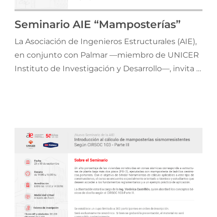
Jornadas AIE
Seminario AIE “Mamposterías”
La Asociación de Ingenieros Estructurales (AIE),
Premios y concursos
en conjunto con Palmar —miembro de UNICER
Instituto de Investigación y Desarrollo—, invita a
Socios
participar del curso “Introducción al cálculo de
mamposterías sismorresistentes de acuerdo al
Contacto
Reglamento CIRSOC 103-Parte III (2018)”, que se
dictará en modalidad virtual hoy 29 y mañana 30
de septiembre de 2025, de 14:00 a 16:00 horas, a
través de la plataforma Zoom.