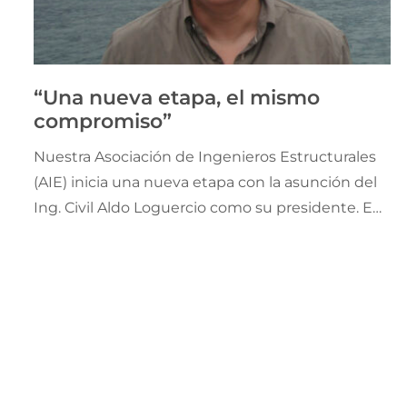
“Una nueva etapa, el mismo
compromiso”
Nuestra Asociación de Ingenieros Estructurales
(AIE) inicia una nueva etapa con la asunción del
Ing. Civil Aldo Loguercio como su presidente. En
este mensaje, destaca una agenda centrada en
la innovación, la participación, el fortalecimiento
de la comunidad profesional y el trabajo
colaborativo que tendrá como hito destacado en
2026 la realización de las Jornadas Argentinas de
Ingeniería Estructural.