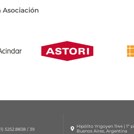
 Asociación
Hipólito Yrigoyen 1144 | 1º 
 11) 5252.8838 / 39
Buenos Aires, Argentina