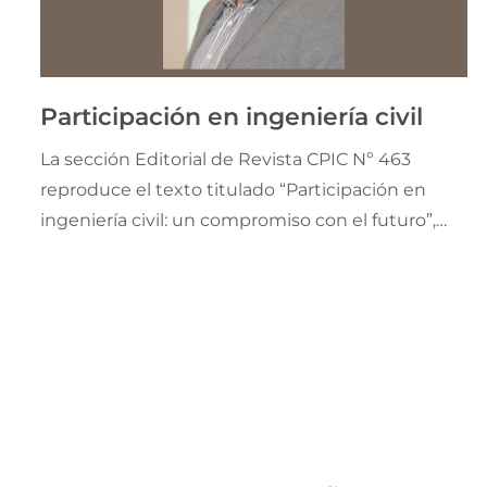
Participación en ingeniería civil
La sección Editorial de Revista CPIC Nº 463
reproduce el texto titulado “Participación en
ingeniería civil: un compromiso con el futuro”,
escrito por el Ing. Civil José Girod, presidente del
CPIC. El autor propone una reflexión actual sobre
un aspecto esencial de nuestra disciplina: la
participación activa.