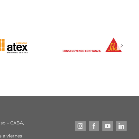
piso – CABA,
s a viernes