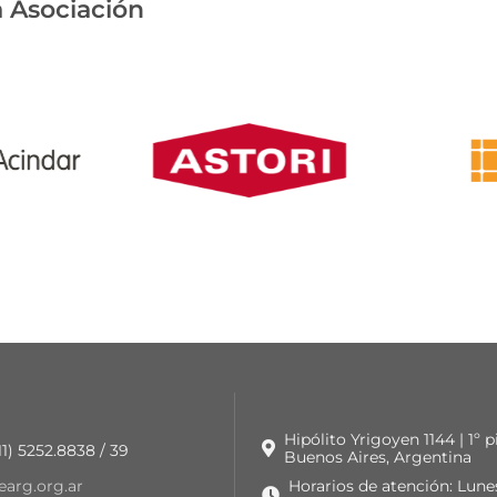
 Asociación
Hipólito Yrigoyen 1144 | 1º 
 11) 5252.8838 / 39
Buenos Aires, Argentina
earg.org.ar
Horarios de atención: Lune