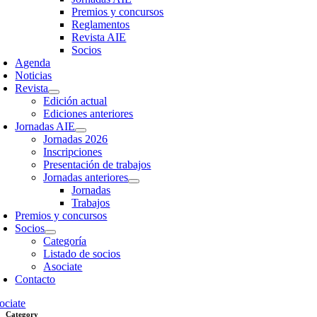
Premios y concursos
Reglamentos
Revista AIE
Socios
Agenda
Noticias
Revista
Edición actual
Ediciones anteriores
Jornadas AIE
Jornadas 2026
Inscripciones
Presentación de trabajos
Jornadas anteriores
Jornadas
Trabajos
Premios y concursos
Socios
Categoría
Listado de socios
Asociate
Contacto
ociate
Category