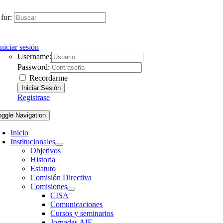
for:
Iniciar sesión
Username:
Password:
Recordarme
Registrase
oggle Navigation
Inicio
Institucionales
Objetivos
Historia
Estatuto
Comisión Directiva
Comisiones
CISA
Comunicaciones
Cursos y seminarios
Jornadas AIE