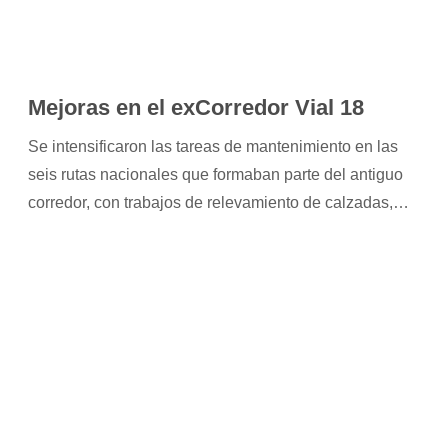
Mejoras en el exCorredor Vial 18
Se intensificaron las tareas de mantenimiento en las
seis rutas nacionales que formaban parte del antiguo
corredor, con trabajos de relevamiento de calzadas,
bacheo, corte de pasto y renovación de la
señalización. Las acciones se destinan a mejorar las
condiciones de seguridad y reducir siniestros.