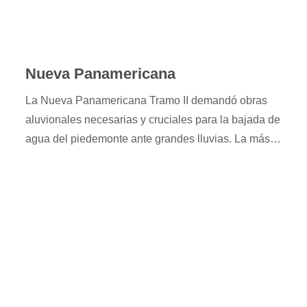
Nueva Panamericana
La Nueva Panamericana Tramo II demandó obras
aluvionales necesarias y cruciales para la bajada de
agua del piedemonte ante grandes lluvias. La más
importante fue la impermeabilización en hormigón de
casi 2 kilómetros del arroyo Sosa, junto a la
intervención de distintos cauces de la zona.