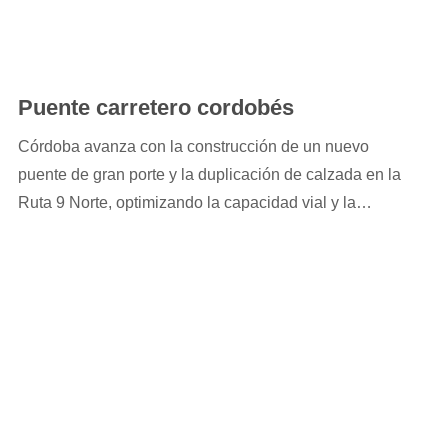
Puente carretero cordobés
Córdoba avanza con la construcción de un nuevo
puente de gran porte y la duplicación de calzada en la
Ruta 9 Norte, optimizando la capacidad vial y la
seguridad en uno de los corredores logísticos más
importantes de la provincia argentina. La estructura
alcanza una longitud de 106 metros.