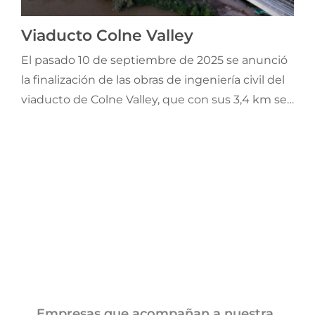
Jornadas AIE
Viaducto Colne Valley
El pasado 10 de septiembre de 2025 se anunció
Premios y concursos
la finalización de las obras de ingeniería civil del
viaducto de Colne Valley, que con sus 3,4 km se
Socios
convierte en el puente ferroviario más extenso
de Gran Bretaña, superando al Tay Bridge, el cual
Contacto
ostentaba ese récord desde 1887.
Empresas que acompañan a nuestra