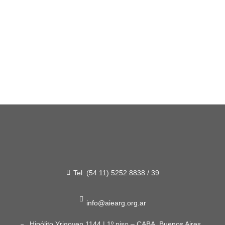
Tel: (54 11) 5252.8838 / 39
info@aiearg.org.ar
Hipólito Yrigoyen 1144 | 1º piso – CABA, Buenos Aires,