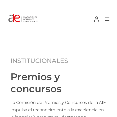
Skip
to
content
Toggle
Togg
Navigati
Navi
Iniciar sesión
Inicio
Institucionales
INSTITUCIONALES
Agenda
Premios y
concursos
Noticias
La Comisión de Premios y Concursos de la AIE
Revista
impulsa el reconocimiento a la excelencia en