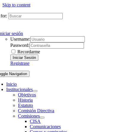
Skip to content
for:
Iniciar sesión
Username:
Password:
Recordarme
Registrase
oggle Navigation
Inicio
Institucionales
Objetivos
Historia
Estatuto
Comisión Directiva
Comisiones
CISA
Comunicaciones
Cursos y seminarios