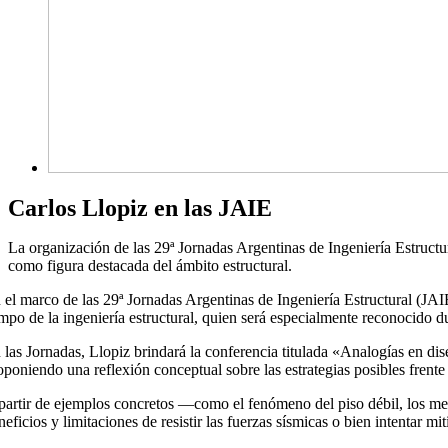
Carlos Llopiz en las JAIE
La organización de las 29ª Jornadas Argentinas de Ingeniería Estructu
como figura destacada del ámbito estructural.
 el marco de las 29ª Jornadas Argentinas de Ingeniería Estructural (JAI
mpo de la ingeniería estructural, quien será especialmente reconocido d
 las Jornadas, Llopiz brindará la conferencia titulada «Analogías en dise
oponiendo una reflexión conceptual sobre las estrategias posibles frente 
partir de ejemplos concretos —como el fenómeno del piso débil, los meca
neficios y limitaciones de resistir las fuerzas sísmicas o bien intentar mi