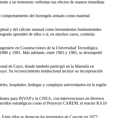
rente a un terremoto: enfrentar sus efectos de manera inmediata
en el comportamiento del hormigón armado como material
nceptual y del cálculo manual como herramientas fundamentales
a logrado aprender de ellos o si, en muchos casos, continúa
 Ingeniero en Construcciones de la Universidad Tecnológica
 1980 y 1981. Más adelante, entre 1983 y 1985, se desempeñó
ional de Cuyo, donde también participó en la Maestría en
uyo. Su reconocimiento institucional incluye su incorporación
teles, hospitales, bodegas y complejos universitarios en la región
 nucleares para INVAP y la CNEA, con intervenciones en diversos
esarrollos estratégicos como el Proyecto CAREM, el reactor RA10
. Entre ellos se destacan los terremotos de Caucete en 1977,