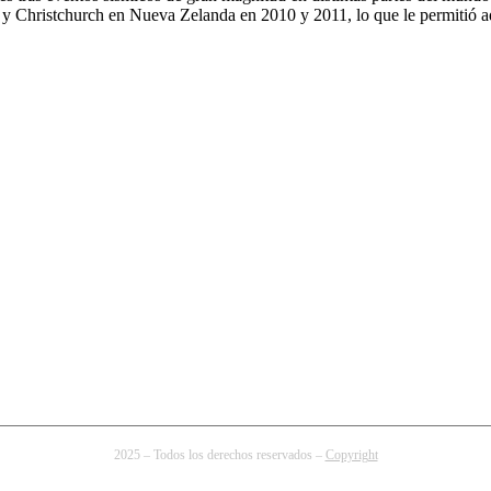
 Christchurch en Nueva Zelanda en 2010 y 2011, lo que le permitió a
2025 – Todos los derechos reservados –
Copyright