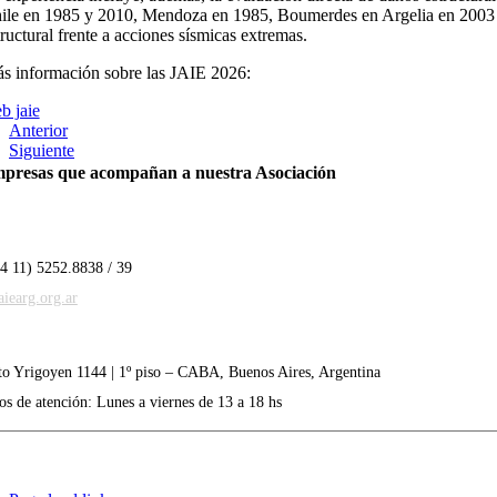
ile en 1985 y 2010, Mendoza en 1985, Boumerdes en Argelia en 2003 y
tructural frente a acciones sísmicas extremas.
s información sobre las JAIE 2026:
b jaie
Anterior
Siguiente
presas que acompañan a nuestra Asociación
54 11) 5252.8838 / 39
iearg.org.ar
to Yrigoyen 1144 | 1º piso – CABA, Buenos Aires, Argentina
os de atención: Lunes a viernes de 13 a 18 hs