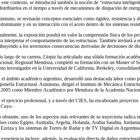
 este contexto, se introducirá también la noción de “estructura intelig
distribuirlos en el tiempo a través de mecanismos de disipación de energ
imismo, se revisarán conceptos esenciales como rigidez, resistencia y d
edominante y en su interacción con el acero dentro de los sistemas resist
nalmente, la exposición pondrá en valor la comprensión física de los p
ra interpretar el comportamiento de las estructuras. También invitará a r
ribuyendo a los terremotos consecuencias derivadas de decisiones de di
lo largo de su carrera, Llopiz ha articulado una sólida formación acad
cional, Regional Mendoza, completó su formación con un Master of Sc
mo investigador en la Universidad de California, Berkeley, consolidand
 el ámbito académico argentino, desarrolló una destacada labor como pr
geniería Estructural. Asimismo, dirigió el Instituto de Mecánica Estru
 2005 como Miembro Académico por Mendoza de la Academia Nacional d
 el ejercicio profesional, y a través del CIES, ha encabezado proyectos d
 Cuyo.
 obstante, uno de los aspectos más relevantes de su trayectoria radica 
íses como Egipto, Australia, Argelia, Holanda, Arabia Saudita, Jordani
 Ezeiza y los sistemas de Torres de Radar y de TV Digital en Argentina
 experiencia incluye, además, la evaluación directa de daños estructural