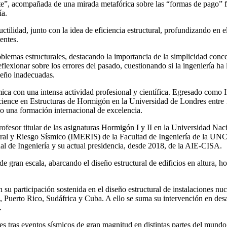
ente”, acompañada de una mirada metafórica sobre las “formas de pago” f
ía.
uctilidad, junto con la idea de eficiencia estructural, profundizando 
entes.
roblemas estructurales, destacando la importancia de la simplicidad co
eflexionar sobre los errores del pasado, cuestionando si la ingeniería h
seño inadecuadas.
émica con una intensa actividad profesional y científica. Egresado como
ience en Estructuras de Hormigón en la Universidad de Londres entre
o una formación internacional de excelencia.
ofesor titular de las asignaturas Hormigón I y II en la Universidad Nac
ctural y Riesgo Sísmico (IMERIS) de la Facultad de Ingeniería de la UNC
e Ingeniería y su actual presidencia, desde 2018, de la AIE-CISA.
e gran escala, abarcando el diseño estructural de edificios en altura, ho
en su participación sostenida en el diseño estructural de instalaciones
a, Puerto Rico, Sudáfrica y Cuba. A ello se suma su intervención en d
.
es tras eventos sísmicos de gran magnitud en distintas partes del mundo