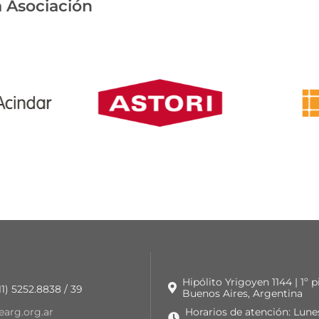
 Asociación
Hipólito Yrigoyen 1144 | 1º 
 11) 5252.8838 / 39
Buenos Aires, Argentina
earg.org.ar
Horarios de atención: Lune