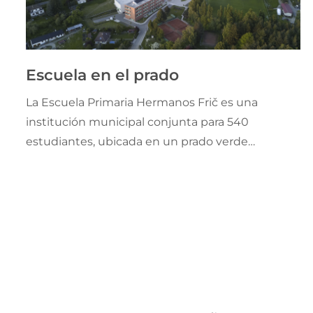
Escuela en el prado
La Escuela Primaria Hermanos Frič es una
institución municipal conjunta para 540
estudiantes, ubicada en un prado verde
inclinado junto a un campo de fútbol en
Ondřejov, República Checa. Desarrollada por los
municipios de Ondřejov, Zvánovice y Kaliště, el
proyecto es gestionado de forma conjunta.