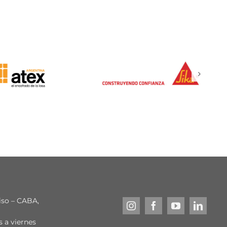
piso – CABA,
s a viernes