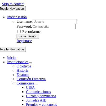
Skip to content
Toggle Navigation
Iniciar sesión
Username:
Password:
Recordarme
Registrase
Toggle Navigation
Inicio
Institucionales
Objetivos
Historia
Estatuto
Comisión Directiva
Comisiones
CISA
Comunicaciones
Cursos y seminarios
Jornadas AIE
Premios y concursos