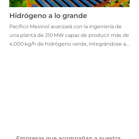
Jornadas AIE
Hidrógeno a lo grande
Pacífico Mexinol avanzará con la ingeniería de
Premios y concursos
una planta de 210 MW capaz de producir más de
4.000 kg/h de hidrógeno verde, integrándose a
Socios
un complejo de metanol ultra-bajo en carbono.
La instalación, combinará hidrógeno renovable y
Contacto
captura de carbono, y será la más grande en su
tipo.
Empresas que acompañan a nuestra