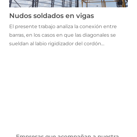
Nudos soldados en vigas
El presente trabajo analiza la conexión entre
barras, en los casos en que las diagonales se
sueldan al labio rigidizador del cordón
conformando una solución compleja de evaluar
por medios tradicionales de análisis. La
utilización de vigas reticuladas diseñadas con
perfiles conformados en frío de sección C se ha
popularizado en el país en construcciones de
galpones de pequeña envergadura. El presente
trabajo pretende analizar en detalle la conexión
entre barras, en los casos en que las diagonales
se sueldan al labio rigidizador del cordón
conformando una solución compleja de evaluar
Empresas que acompañan a nuestra