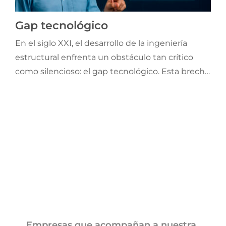
Jornadas AIE
Gap tecnológico
En el siglo XXI, el desarrollo de la ingeniería
Premios y concursos
estructural enfrenta un obstáculo tan crítico
como silencioso: el gap tecnológico. Esta brecha
Socios
entre la disponibilidad de herramientas digitales
y su adopción efectiva en obra, condiciona
Contacto
plazos, costos, calidad y seguridad estructural.
Empresas que acompañan a nuestra