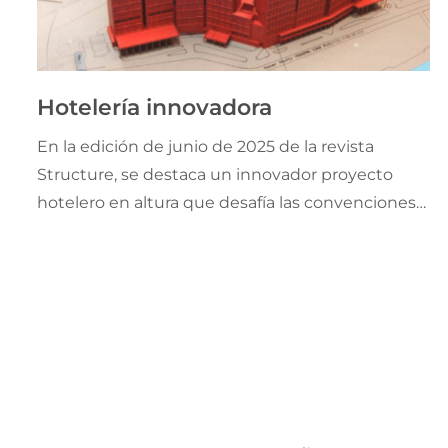
Hotelería innovadora
En la edición de junio de 2025 de la revista
Structure, se destaca un innovador proyecto
hotelero en altura que desafía las convenciones
constructivas en el corazón de la India. El título
de este interesante texto es “Maker Maxity” y
cuenta con autoría de Anantha Chittur, PE, SE y
Steven Baldridge, PE, SE.