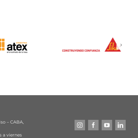
piso – CABA,
s a viernes