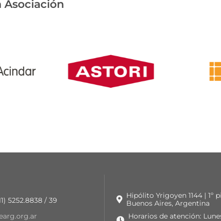
 Asociación
Hipólito Yrigoyen 1144 | 1º 
 11) 5252.8838 / 39
Buenos Aires, Argentina
earg.org.ar
Horarios de atención: Lune