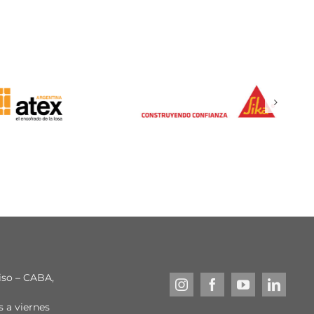
piso – CABA,
s a viernes