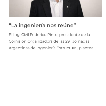
“La ingeniería nos reúne”
El Ing. Civil Federico Pinto, presidente de la
Comisión Organizadora de las 29º Jornadas
Argentinas de Ingeniería Estructural, plantea
una visión integral sobre el propósito, el impacto
y la proyección institucional del nuevo
encuentro técnico-científico de la ingeniería
estructural en la Argentina.