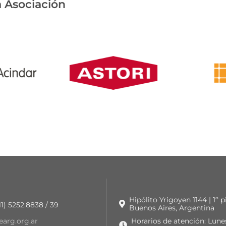
 Asociación
Hipólito Yrigoyen 1144 | 1º 
 11) 5252.8838 / 39
Buenos Aires, Argentina
earg.org.ar
Horarios de atención: Lune