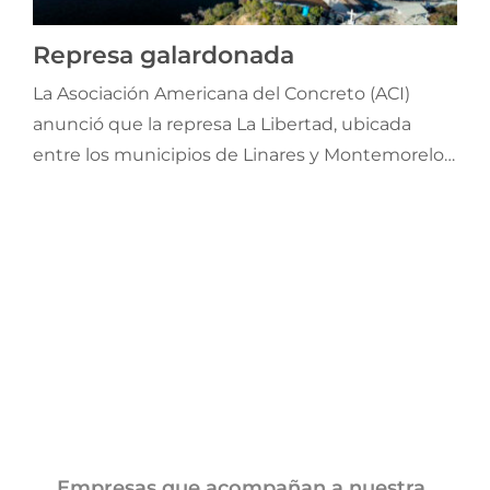
Jornadas AIE
Represa galardonada
La Asociación Americana del Concreto (ACI)
Premios y concursos
anunció que la represa La Libertad, ubicada
entre los municipios de Linares y Montemorelos,
Socios
México, fue distinguida con el ACI Members’
Choice Award 2025, reconocimiento otorgado
Contacto
directamente por la comunidad global de
miembros de la institución.
Empresas que acompañan a nuestra