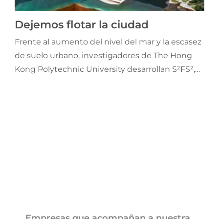
Jornadas AIE
Dejemos flotar la ciudad
Frente al aumento del nivel del mar y la escasez
Premios y concursos
de suelo urbano, investigadores de The Hong
Kong Polytechnic University desarrollan S²FS²,
Socios
un innovador sistema híbrido de estructuras
flotantes que combina sostenibilidad,
Contacto
adaptabilidad y una importante eficiencia
económica.
Empresas que acompañan a nuestra