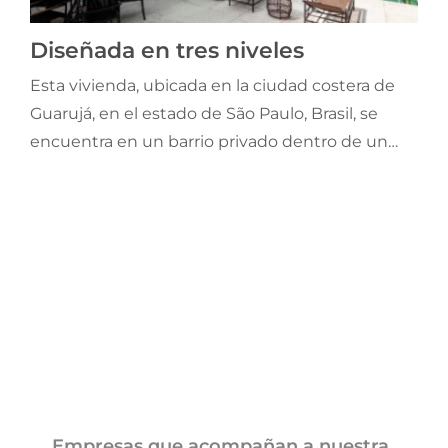
Jornadas AIE
Diseñada en tres niveles
Esta vivienda, ubicada en la ciudad costera de
Premios y concursos
Guarujá, en el estado de São Paulo, Brasil, se
encuentra en un barrio privado dentro de un
Socios
área protegida de la Selva Atlántica original. Para
preservar la riqueza de este ecosistema nativo,
Contacto
la normativa local solo permite edificar en un 30
% del terreno.
Empresas que acompañan a nuestra