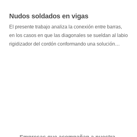
Nudos soldados en vigas
El presente trabajo analiza la conexión entre barras,
en los casos en que las diagonales se sueldan al labio
rigidizador del cordón conformando una solución
compleja de evaluar por medios tradicionales de
análisis. La utilización de vigas reticuladas diseñadas
con perfiles conformados en frío de sección C se ha
popularizado en el país en construcciones de
galpones de pequeña envergadura. El presente
trabajo pretende analizar en detalle la conexión entre
barras, en los casos en que las diagonales se sueldan
al labio rigidizador del cordón conformando una
solución compleja de evaluar por medios tradicionales
de análisis. A su vez, la solución no utiliza medios
Empresas que acompañan a nuestra