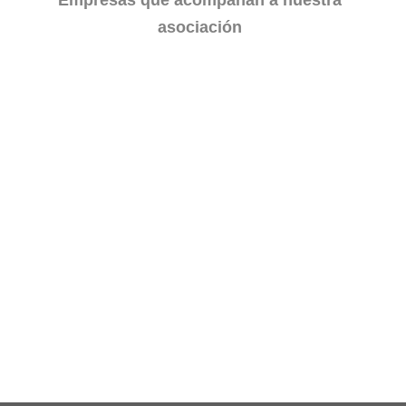
auxiliares de conexión como chapas de nudo,
asociación
generando excentricidades en el encuentro entre las
barras.