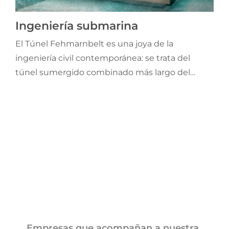
Jornadas AIE
Ingeniería submarina
El Túnel Fehmarnbelt es una joya de la
Premios y concursos
ingeniería civil contemporánea: se trata del
túnel sumergido combinado más largo del
Socios
mundo, con aproximadamente 17,6 km de
longitud. Será una doble vía, con dos carriles de
Contacto
carretera y dos vías ferroviarias electrificadas,
además de una galería de servicio.
Empresas que acompañan a nuestra