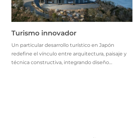
Turismo innovador
Un particular desarrollo turístico en Japón
redefine el vínculo entre arquitectura, paisaje y
técnica constructiva, integrando diseño
contemporáneo con tradiciones materiales
milenarias y proponiendo una nueva forma de
habitar el territorio basada en la armonía con el
entorno natural.