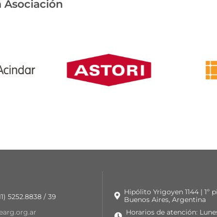
 Asociación
Hipólito Yrigoyen 1144 | 1º 
 11) 5252.8838 / 39
Buenos Aires, Argentina
earg.org.ar
Horarios de atención: Lune