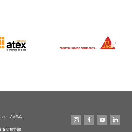
piso – CABA,
s a viernes