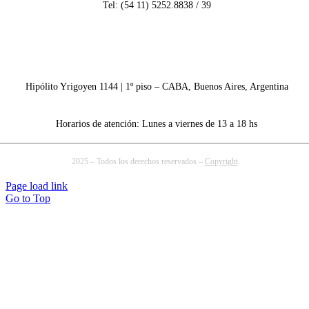
Tel: (54 11) 5252.8838 / 39
info@aiearg.org.ar
Hipólito Yrigoyen 1144 | 1º piso – CABA, Buenos Aires, Argentina
Horarios de atención: Lunes a viernes de 13 a 18 hs
2025 – Todos los derechos reservados –
Copyright
Page load link
Go to Top