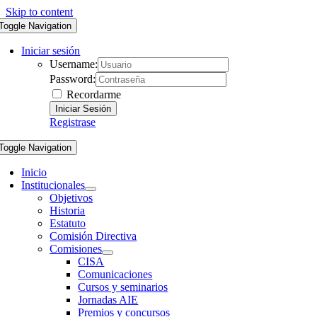
Skip to content
Toggle Navigation
Iniciar sesión
Username:
Password:
Recordarme
Registrase
Toggle Navigation
Inicio
Institucionales
Objetivos
Historia
Estatuto
Comisión Directiva
Comisiones
CISA
Comunicaciones
Cursos y seminarios
Jornadas AIE
Premios y concursos