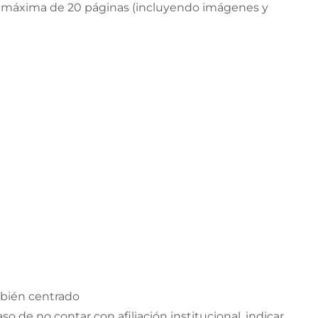
ud máxima de 20 páginas (incluyendo imágenes y
mbién centrado
o de no contar con afiliación institucional, indicar