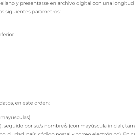
ellano y presentarse en archivo digital con una longit
los siguientes parámetros:
nferior
datos, en este orden:
n mayúsculas)
), seguido por su/s nombre/s (con mayúscula inicial), ta
 ciudad, país, código postal y correo electrónico). En cas