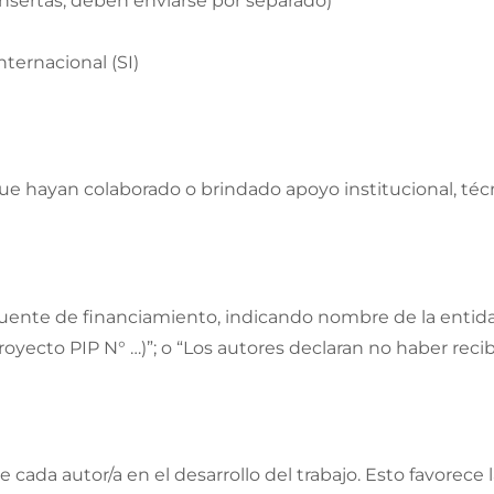
insertas, deben enviarse por separado)
nternacional (SI)
 hayan colaborado o brindado apoyo institucional, técni
 fuente de financiamiento, indicando nombre de la entid
oyecto PIP N° …)”; o “Los autores declaran no haber reci
de cada autor/a en el desarrollo del trabajo. Esto favorece