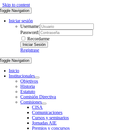
Skip to content
Toggle Navigation
Iniciar sesión
Username:
Password:
Recordarme
Registrase
Toggle Navigation
Inicio
Institucionales
Objetivos
Historia
Estatuto
Comisión Directiva
Comisiones
CISA
Comunicaciones
Cursos y seminarios
Jornadas AIE
Premios y concursos