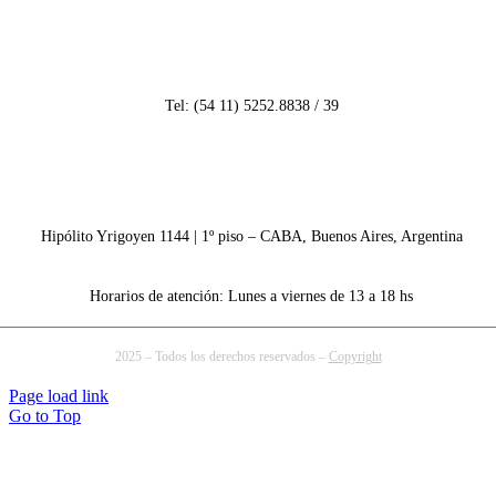
Tel: (54 11) 5252.8838 / 39
info@aiearg.org.ar
Hipólito Yrigoyen 1144 | 1º piso – CABA, Buenos Aires, Argentina
Horarios de atención: Lunes a viernes de 13 a 18 hs
2025 – Todos los derechos reservados –
Copyright
Page load link
Go to Top