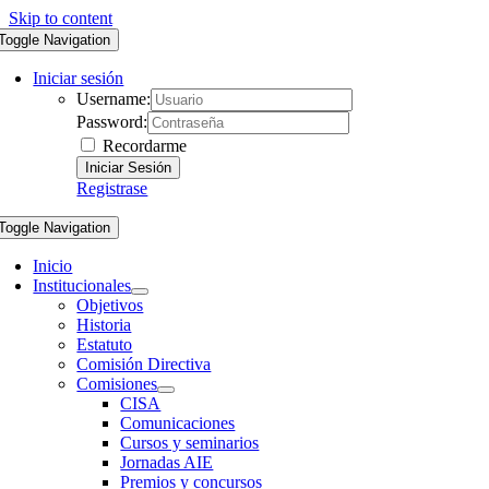
Skip to content
Toggle Navigation
Iniciar sesión
Username:
Password:
Recordarme
Registrase
Toggle Navigation
Inicio
Institucionales
Objetivos
Historia
Estatuto
Comisión Directiva
Comisiones
CISA
Comunicaciones
Cursos y seminarios
Jornadas AIE
Premios y concursos