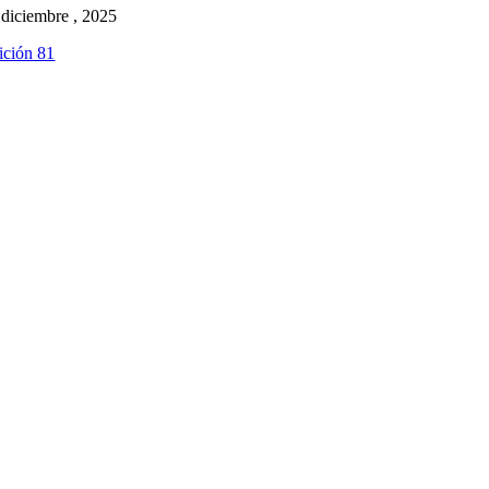
 diciembre , 2025
ición 81