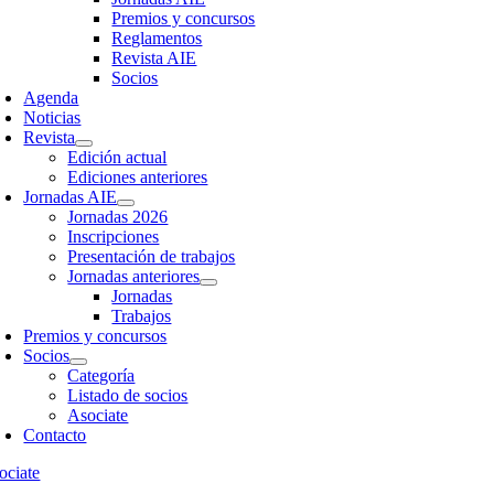
Premios y concursos
Reglamentos
Revista AIE
Socios
Agenda
Noticias
Revista
Edición actual
Ediciones anteriores
Jornadas AIE
Jornadas 2026
Inscripciones
Presentación de trabajos
Jornadas anteriores
Jornadas
Trabajos
Premios y concursos
Socios
Categoría
Listado de socios
Asociate
Contacto
ociate