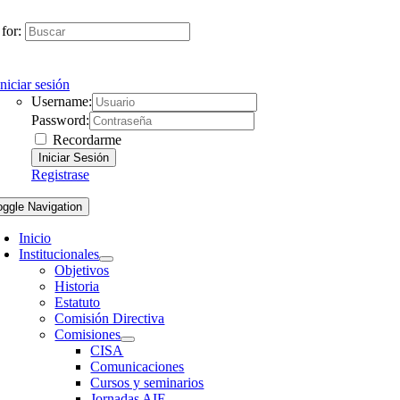
for:
Iniciar sesión
Username:
Password:
Recordarme
Registrase
oggle Navigation
Inicio
Institucionales
Objetivos
Historia
Estatuto
Comisión Directiva
Comisiones
CISA
Comunicaciones
Cursos y seminarios
Jornadas AIE