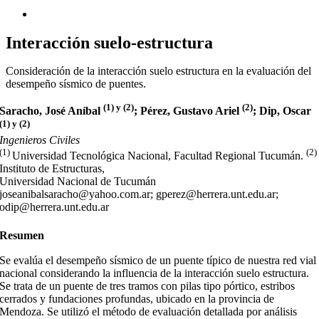
Interacción suelo-estructura
Consideración de la interacción suelo estructura en la evaluación del
desempeño sísmico de puentes.
(1)
y (2)
(2)
Saracho, José Aníbal
; Pérez, Gustavo Ariel
; Dip, Oscar
(1) y (2)
Ingenieros Civiles
(1)
(2)
Universidad Tecnológica Nacional, Facultad Regional Tucumán.
Instituto de Estructuras,
Universidad Nacional de Tucumán
joseanibalsaracho@yahoo.com.ar; gperez@herrera.unt.edu.ar;
odip@herrera.unt.edu.ar
Resumen
Se evalúa el desempeño sísmico de un puente típico de nuestra red vial
nacional considerando la influencia de la interacción suelo estructura.
Se trata de un puente de tres tramos con pilas tipo pórtico, estribos
cerrados y fundaciones profundas, ubicado en la provincia de
Mendoza. Se utilizó el método de evaluación detallada por análisis