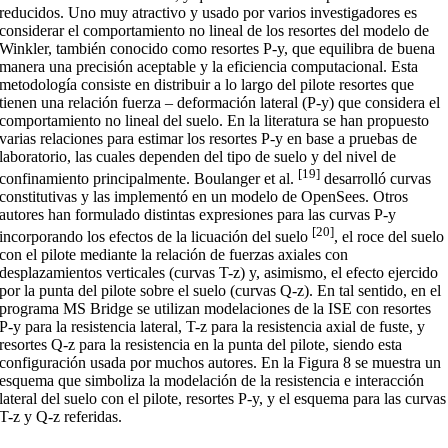
reducidos. Uno muy atractivo y usado por varios investigadores es
considerar el comportamiento no lineal de los resortes del modelo de
Winkler, también conocido como resortes P-y, que equilibra de buena
manera una precisión aceptable y la eficiencia computacional. Esta
metodología consiste en distribuir a lo largo del pilote resortes que
tienen una relación fuerza – deformación lateral (P-y) que considera el
comportamiento no lineal del suelo. En la literatura se han propuesto
varias relaciones para estimar los resortes P-y en base a pruebas de
laboratorio, las cuales dependen del tipo de suelo y del nivel de
[19]
confinamiento principalmente. Boulanger et al.
desarrolló curvas
constitutivas y las implementó en un modelo de OpenSees. Otros
autores han formulado distintas expresiones para las curvas P-y
[20]
incorporando los efectos de la licuación del suelo
, el roce del suelo
con el pilote mediante la relación de fuerzas axiales con
desplazamientos verticales (curvas T-z) y, asimismo, el efecto ejercido
por la punta del pilote sobre el suelo (curvas Q-z). En tal sentido, en el
programa MS Bridge se utilizan modelaciones de la ISE con resortes
P-y para la resistencia lateral, T-z para la resistencia axial de fuste, y
resortes Q-z para la resistencia en la punta del pilote, siendo esta
configuración usada por muchos autores. En la Figura 8 se muestra un
esquema que simboliza la modelación de la resistencia e interacción
lateral del suelo con el pilote, resortes P-y, y el esquema para las curvas
T-z y Q-z referidas.