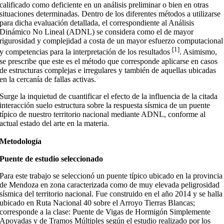
calificado como deficiente en un análisis preliminar o bien en otras
situaciones determinadas. Dentro de los diferentes métodos a utilizarse
para dicha evaluación detallada, el correspondiente al Análisis
Dinámico No Lineal (ADNL) se considera como el de mayor
rigurosidad y complejidad a costa de un mayor esfuerzo computacional
[1]
y competencias para la interpretación de los resultados
. Asimismo,
se prescribe que este es el método que corresponde aplicarse en casos
de estructuras complejas e irregulares y también de aquellas ubicadas
en la cercanía de fallas activas.
Surge la inquietud de cuantificar el efecto de la influencia de la citada
interacción suelo estructura sobre la respuesta sísmica de un puente
típico de nuestro territorio nacional mediante ADNL, conforme al
actual estado del arte en la materia.
Metodología
Puente de estudio seleccionado
Para este trabajo se seleccionó un puente típico ubicado en la provincia
de Mendoza en zona caracterizada como de muy elevada peligrosidad
sísmica del territorio nacional. Fue construido en el año 2014 y se halla
ubicado en Ruta Nacional 40 sobre el Arroyo Tierras Blancas;
corresponde a la clase: Puente de Vigas de Hormigón Simplemente
Apoyadas y de Tramos Múltiples según el estudio realizado por los