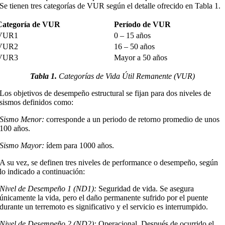
Se tienen tres categorías de VUR según el detalle ofrecido en Tabla 1.
Categoría de VUR
Período de VUR
VUR1
0 – 15 años
VUR2
16 – 50 años
VUR3
Mayor a 50 años
Tabla 1.
Categorías de Vida Útil Remanente (VUR)
Los objetivos de desempeño estructural se fijan para dos niveles de
sismos definidos como:
Sismo Menor:
corresponde a un periodo de retorno promedio de unos
100 años.
Sismo Mayor:
ídem para 1000 años.
A su vez, se definen tres niveles de performance o desempeño, según
lo indicado a continuación:
Nivel de Desempeño 1 (ND1):
Seguridad de vida. Se asegura
únicamente la vida, pero el daño permanente sufrido por el puente
durante un terremoto es significativo y el servicio es interrumpido.
Nivel de Desempeño 2 (ND2):
Operacional. Después de ocurrido el