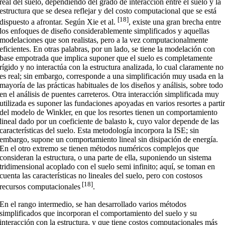
real del suelo, dependiendo del grado de interacción entre el suelo y la
estructura que se desea reflejar y del costo computacional que se está
[18]
dispuesto a afrontar. Según Xie et al.
, existe una gran brecha entre
los enfoques de diseño considerablemente simplificados y aquellas
modelaciones que son realistas, pero a la vez computacionalmente
eficientes. En otras palabras, por un lado, se tiene la modelación con
base empotrada que implica suponer que el suelo es completamente
rígido y no interactúa con la estructura analizada, lo cual claramente no
es real; sin embargo, corresponde a una simplificación muy usada en la
mayoría de las prácticas habituales de los diseños y análisis, sobre todo
en el análisis de puentes carreteros. Otra interacción simplificada muy
utilizada es suponer las fundaciones apoyadas en varios resortes a parti
del modelo de Winkler, en que los resortes tienen un comportamiento
lineal dado por un coeficiente de balasto k, cuyo valor depende de las
características del suelo. Esta metodología incorpora la ISE; sin
embargo, supone un comportamiento lineal sin disipación de energía.
En el otro extremo se tienen métodos numéricos complejos que
consideran la estructura, o una parte de ella, suponiendo un sistema
tridimensional acoplado con el suelo semi infinito; aquí, se toman en
cuenta las características no lineales del suelo, pero con costosos
[18]
recursos computacionales
.
En el rango intermedio, se han desarrollado varios métodos
simplificados que incorporan el comportamiento del suelo y su
interacción con la estructura, y que tiene costos computacionales más