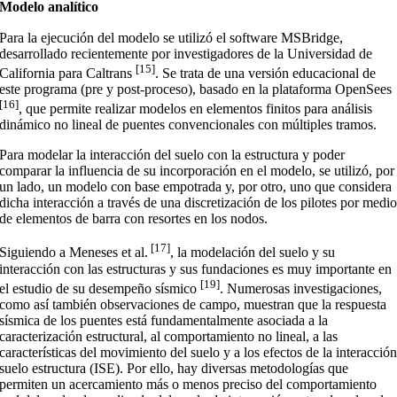
Modelo analítico
Para la ejecución del modelo se utilizó el software MSBridge,
desarrollado recientemente por investigadores de la Universidad de
[15]
California para Caltrans
. Se trata de una versión educacional de
este programa (pre y post-proceso), basado en la plataforma OpenSees
[16]
, que permite realizar modelos en elementos finitos para análisis
dinámico no lineal de puentes convencionales con múltiples tramos.
Para modelar la interacción del suelo con la estructura y poder
comparar la influencia de su incorporación en el modelo, se utilizó, por
un lado, un modelo con base empotrada y, por otro, uno que considera
dicha interacción a través de una discretización de los pilotes por medi
de elementos de barra con resortes en los nodos.
[17]
Siguiendo a Meneses et al.
, la modelación del suelo y su
interacción con las estructuras y sus fundaciones es muy importante en
[19]
el estudio de su desempeño sísmico
. Numerosas investigaciones,
como así también observaciones de campo, muestran que la respuesta
sísmica de los puentes está fundamentalmente asociada a la
caracterización estructural, al comportamiento no lineal, a las
características del movimiento del suelo y a los efectos de la interacció
suelo estructura (ISE). Por ello, hay diversas metodologías que
permiten un acercamiento más o menos preciso del comportamiento