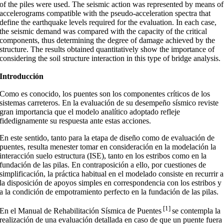
of the piles were used. The seismic action was represented by means of
accelerograms compatible with the pseudo-acceleration spectra that
define the earthquake levels required for the evaluation. In each case,
the seismic demand was compared with the capacity of the critical
components, thus determining the degree of damage achieved by the
structure. The results obtained quantitatively show the importance of
considering the soil structure interaction in this type of bridge analysis.
Introducción
Como es conocido, los puentes son los componentes críticos de los
sistemas carreteros. En la evaluación de su desempeño sísmico reviste
gran importancia que el modelo analítico adoptado refleje
fidedignamente su respuesta ante estas acciones.
En este sentido, tanto para la etapa de diseño como de evaluación de
puentes, resulta menester tomar en consideración en la modelación la
interacción suelo estructura (ISE), tanto en los estribos como en la
fundación de las pilas. En contraposición a ello, por cuestiones de
simplificación, la práctica habitual en el modelado consiste en recurrir a
la disposición de apoyos simples en correspondencia con los estribos y
a la condición de empotramiento perfecto en la fundación de las pilas.
[1]
En el Manual de Rehabilitación Sísmica de Puentes
se contempla la
realización de una evaluación detallada en caso de que un puente fuera