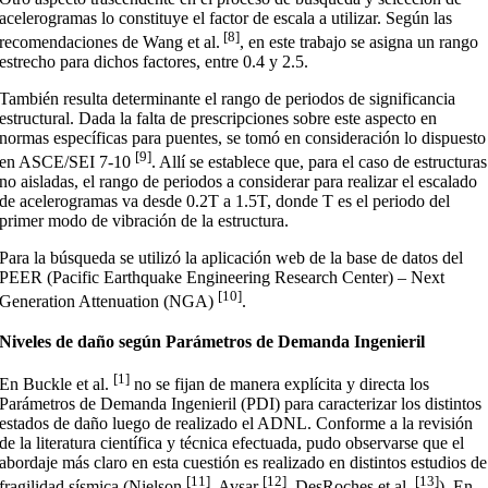
acelerogramas lo constituye el factor de escala a utilizar. Según las
[8]
recomendaciones de Wang et al.
, en este trabajo se asigna un rango
estrecho para dichos factores, entre 0.4 y 2.5.
También resulta determinante el rango de periodos de significancia
estructural. Dada la falta de prescripciones sobre este aspecto en
normas específicas para puentes, se tomó en consideración lo dispuesto
[9]
en ASCE/SEI 7-10
. Allí se establece que, para el caso de estructuras
no aisladas, el rango de periodos a considerar para realizar el escalado
de acelerogramas va desde 0.2T a 1.5T, donde T es el periodo del
primer modo de vibración de la estructura.
Para la búsqueda se utilizó la aplicación web de la base de datos del
PEER (Pacific Earthquake Engineering Research Center) – Next
[10]
Generation Attenuation (NGA)
.
Niveles de daño según Parámetros de Demanda Ingenieril
[1]
En Buckle et al.
no se fijan de manera explícita y directa los
Parámetros de Demanda Ingenieril (PDI) para caracterizar los distintos
estados de daño luego de realizado el ADNL. Conforme a la revisión
de la literatura científica y técnica efectuada, pudo observarse que el
abordaje más claro en esta cuestión es realizado en distintos estudios de
[11]
[12]
[13]
fragilidad sísmica (Nielson
, Avsar
, DesRoches et al.
). En