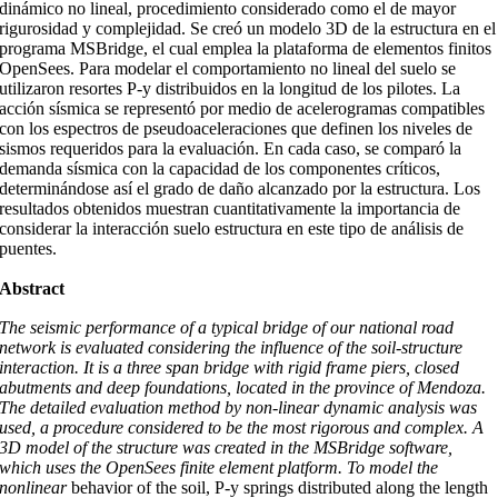
dinámico no lineal, procedimiento considerado como el de mayor
rigurosidad y complejidad. Se creó un modelo 3D de la estructura en el
programa MSBridge, el cual emplea la plataforma de elementos finitos
OpenSees. Para modelar el comportamiento no lineal del suelo se
utilizaron resortes P-y distribuidos en la longitud de los pilotes. La
acción sísmica se representó por medio de acelerogramas compatibles
con los espectros de pseudoaceleraciones que definen los niveles de
sismos requeridos para la evaluación. En cada caso, se comparó la
demanda sísmica con la capacidad de los componentes críticos,
determinándose así el grado de daño alcanzado por la estructura. Los
resultados obtenidos muestran cuantitativamente la importancia de
considerar la interacción suelo estructura en este tipo de análisis de
puentes.
Abstract
The seismic performance of a typical bridge of our national road
network is evaluated
considering the influence of the soil-structure
interaction. It is a three span bridge with
rigid frame piers, closed
abutments and deep foundations, located in the province of
Mendoza.
The detailed evaluation method by non-linear dynamic analysis was
used,
a procedure considered to be the most rigorous and complex. A
3D model of the
structure was created in the MSBridge software,
which uses the OpenSees finite
element platform. To model the
nonlinear
behavior of the soil, P-y springs distributed along the length