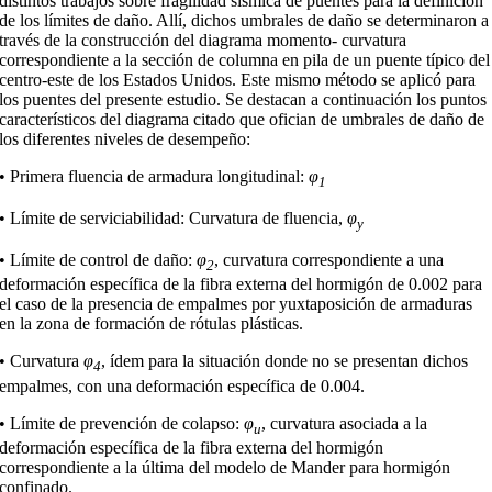
distintos trabajos sobre fragilidad sísmica de puentes para la definición
de los límites de daño. Allí, dichos
umbrales de daño se determinaron a
través de la construcción del diagrama momento- curvatura
correspondiente a la sección de columna en pila de un puente típico del
centro-este de los Estados Unidos. Este mismo método se aplicó para
los puentes del presente estudio. Se destacan a continuación los puntos
característicos del diagrama citado que ofician de umbrales de daño de
los diferentes niveles de desempeño:
• Primera fluencia de armadura longitudinal:
φ
1
• Límite de serviciabilidad: Curvatura de fluencia,
φ
y
• Límite de control de daño:
φ
, curvatura correspondiente a una
2
deformación específica de la fibra externa del hormigón de 0.002 para
el caso de la presencia de empalmes por yuxtaposición de armaduras
en la zona de formación de rótulas plásticas.
• Curvatura
φ
, ídem para la situación donde no se presentan dichos
4
empalmes, con una deformación específica de 0.004.
• Límite de prevención de colapso:
φ
, curvatura asociada a la
u
deformación específica de la fibra externa del hormigón
correspondiente a la última del modelo de Mander para hormigón
confinado.