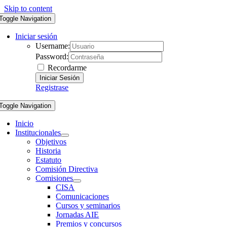
Skip to content
Toggle Navigation
Iniciar sesión
Username:
Password:
Recordarme
Registrase
Toggle Navigation
Inicio
Institucionales
Objetivos
Historia
Estatuto
Comisión Directiva
Comisiones
CISA
Comunicaciones
Cursos y seminarios
Jornadas AIE
Premios y concursos