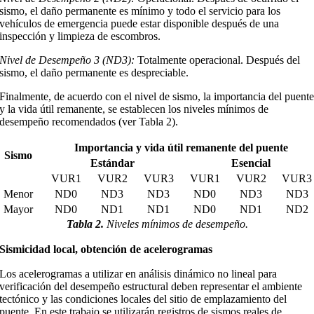
sismo, el daño permanente es mínimo y todo el servicio para los
vehículos de emergencia puede estar disponible después de una
inspección y limpieza de escombros.
Nivel de Desempeño 3 (ND3):
Totalmente operacional. Después del
sismo, el daño permanente es despreciable.
Finalmente, de acuerdo con el nivel de sismo, la importancia del puent
y la vida útil remanente, se establecen los niveles mínimos de
desempeño recomendados (ver Tabla 2).
Importancia y vida útil remanente del puente
Sismo
Estándar
Esencial
VUR1
VUR2
VUR3
VUR1
VUR2
VUR3
Menor
ND0
ND3
ND3
ND0
ND3
ND3
Mayor
ND0
ND1
ND1
ND0
ND1
ND2
Tabla 2.
Niveles mínimos de desempeño.
Sismicidad local, obtención de acelerogramas
Los acelerogramas a utilizar en análisis dinámico no lineal para
verificación del desempeño estructural deben representar el ambiente
tectónico y las condiciones locales del sitio de emplazamiento del
puente. En este trabajo se utilizarán registros de sismos reales de