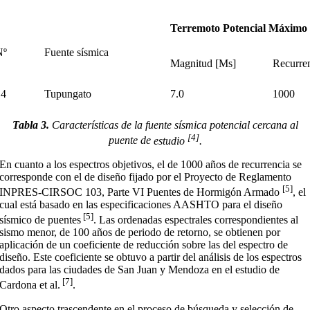
Terremoto Potencial Máximo
Nº
Fuente sísmica
Magnitud [Ms]
Recurren
14
Tupungato
7.0
1000
Tabla 3.
Características de la fuente sísmica potencial
cercana
al
[4]
puente de
estudio
.
En cuanto a los espectros objetivos, el de 1000 años de recurrencia se
corresponde con el de diseño fijado por el Proyecto de Reglamento
[5]
INPRES-CIRSOC 103, Parte VI Puentes de Hormigón Armado
, el
cual está basado en las especificaciones AASHTO para el diseño
[5]
sísmico de puentes
. Las ordenadas espectrales correspondientes al
sismo menor, de 100 años de periodo de retorno, se obtienen por
aplicación de un coeficiente de reducción sobre las del espectro de
diseño. Este coeficiente se obtuvo a partir del análisis de los espectros
dados para las ciudades de San Juan y Mendoza en el estudio de
[7]
Cardona et al.
.
Otro aspecto trascendente en el proceso de búsqueda y selección de