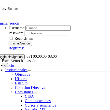
for:
Iniciar sesión
Username:
Password:
Recordarme
Registrase
Melisa
2026-08-08T00:00:00-03:00
oggle Navigation
Este evento ha pasado.
Inicio
×
Institucionales
Objetivos
Historia
Estatuto
Comisión Directiva
Comisiones
CISA
Comunicaciones
Cursos y seminarios
Jornadas AIE