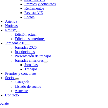
Premios y concursos
Reglamentos
Revista AIE
Socios
Agenda
Noticias
Revista
Edición actual
Ediciones anteriores
Jornadas AIE
Jornadas 2026
Inscripciones
Presentación de trabajos
Jornadas anteriores
Jornadas
Trabajos
Premios y concursos
Socios
Categoría
Listado de socios
Asociate
Contacto
ociate