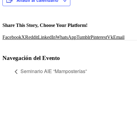
Añadir al calendario
Share This Story, Choose Your Platform!
Facebook
X
Reddit
LinkedIn
WhatsApp
Tumblr
Pinterest
Vk
Email
Navegación del Evento
Seminario AIE “Mamposterías”