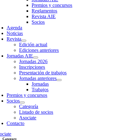
Premios y concursos
Reglamentos
Revista AIE
Socios
Agenda
Noticias
Revista
Edición actual
Ediciones anteriores
Jornadas AIE
Jornadas 2026
Inscripciones
Presentación de trabajos
Jornadas anteriores
Jornadas
Trabajos
Premios y concursos
Socios
Categoría
Listado de socios
Asociate
Contacto
ociate
Category