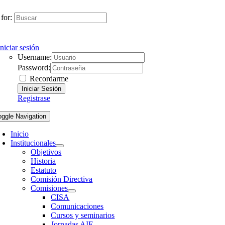
for:
Iniciar sesión
Username:
Password:
Recordarme
Registrase
oggle Navigation
Inicio
Institucionales
Objetivos
Historia
Estatuto
Comisión Directiva
Comisiones
CISA
Comunicaciones
Cursos y seminarios
Jornadas AIE