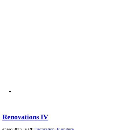
Renovations IV
enero 30th, 2020
|
Decoration
,
Furniture
|