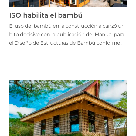
Jornadas AIE
ISO habilita el bambú
El uso del bambú en la construcción alcanzó un
Premios y concursos
hito decisivo con la publicación del Manual para
el Diseño de Estructuras de Bambú conforme a
Socios
la ISO 22156:2021, editado por el Institution of
Structural Engineers. Se trata del primer manual
Contacto
de ingeniería estructural dedicado al bambú a
nivel mundial.