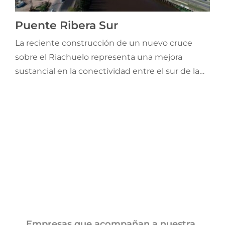
Jornadas AIE
Puente Ribera Sur
La reciente construcción de un nuevo cruce
Premios y concursos
sobre el Riachuelo representa una mejora
sustancial en la conectividad entre el sur de la
Socios
Ciudad Autónoma de Buenos Aires y el
conurbano bonaerense. Se trata de una nueva
Contacto
infraestructura que transforma la movilidad y
amplia las opciones de conectividad.
Empresas que acompañan a nuestra