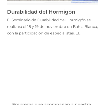
Jornadas AIE
Durabilidad del Hormigón
El Seminario de Durabilidad del Hormigón se
Premios y concursos
realizará el 18 y 19 de noviembre en Bahía Blanca,
con la participación de especialistas. El
Socios
encuentro, organizado por AATH, UNS e ICPA, es
a beneficio del Laboratorio de la UNS, afectado
Contacto
por la inundación del pasado 7 de marzo.
Empresas que acompañan a nuestra