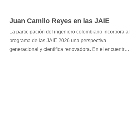
Juan Camilo Reyes en las JAIE
La participación del ingeniero colombiano incorpora al
programa de las JAIE 2026 una perspectiva
generacional y científica renovadora. En el encuentro,
Reyes presentará la conferencia "Robustez estructural
en edificios y puentes", donde expondrá temáticas de
interés para el ejercicio profesional.