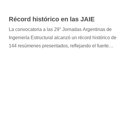
Récord histórico en las JAIE
La convocatoria a las 29° Jornadas Argentinas de
Ingeniería Estructural alcanzó un récord histórico de
144 resúmenes presentados, reflejando el fuerte
compromiso de la comunidad técnica con la
generación de conocimiento y anticipando una edición
de alto nivel en septiembre de 2026.