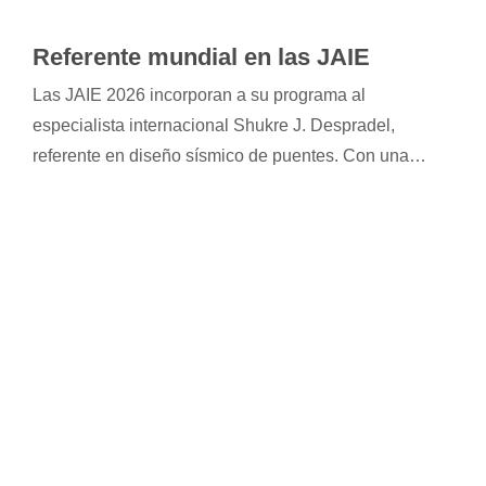
Referente mundial en las JAIE
Las JAIE 2026 incorporan a su programa al
especialista internacional Shukre J. Despradel,
referente en diseño sísmico de puentes. Con una
vasta trayectoria en proyectos desarrollados en
América del Norte y Europa, ofrecerá una conferencia
magistral sobre diseño basado en desplazamientos.