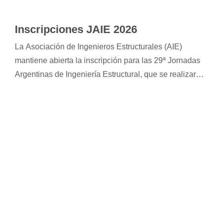
Inscripciones JAIE 2026
La Asociación de Ingenieros Estructurales (AIE)
mantiene abierta la inscripción para las 29ª Jornadas
Argentinas de Ingeniería Estructural, que se realizarán
del 16 al 18 de septiembre de 2026 en la ciudad de
Córdoba. El encuentro reunirá a especialistas,
empresarios e investigadores.