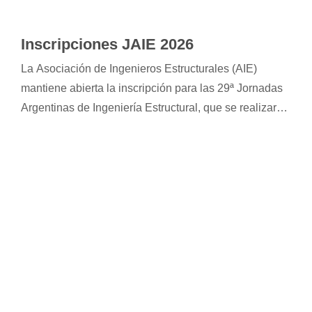
Inscripciones JAIE 2026
La Asociación de Ingenieros Estructurales (AIE)
mantiene abierta la inscripción para las 29ª Jornadas
Argentinas de Ingeniería Estructural, que se realizarán
del 16 al 18 de septiembre de 2026 en la ciudad de
Córdoba. El encuentro reunirá a especialistas,
empresarios, investigadores y estudiantes del sector.