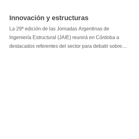
Innovación y estructuras
La 29ª edición de las Jornadas Argentinas de
Ingeniería Estructural (JAIE) reunirá en Córdoba a
destacados referentes del sector para debatir sobre
inteligencia artificial, sustentabilidad, normativa,
estructuras y obras. Tres jornadas dedicadas al
intercambio técnico y la actualización profesional.