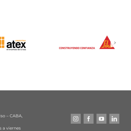
piso – CABA,
s a viernes