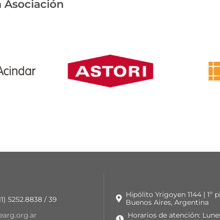
 Asociación
Hipólito Yrigoyen 1144 | 1º 
 11) 5252.8838 / 39
Buenos Aires, Argentina
earg.org.ar
Horarios de atención: Lune