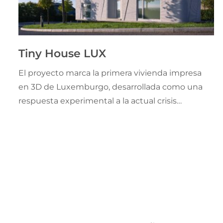
Tiny House LUX
El proyecto marca la primera vivienda impresa
en 3D de Luxemburgo, desarrollada como una
respuesta experimental a la actual crisis
habitacional. Coral Construction Technologies,
una división de ICE Industrial Services, y ODA
Architects exploraron novedosas tecnologías
constructivas sostenibles.