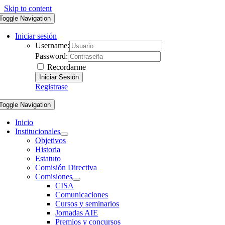
Skip to content
Toggle Navigation
Iniciar sesión
Username:
Password:
Recordarme
Registrase
Toggle Navigation
Inicio
Institucionales
Objetivos
Historia
Estatuto
Comisión Directiva
Comisiones
CISA
Comunicaciones
Cursos y seminarios
Jornadas AIE
Premios y concursos