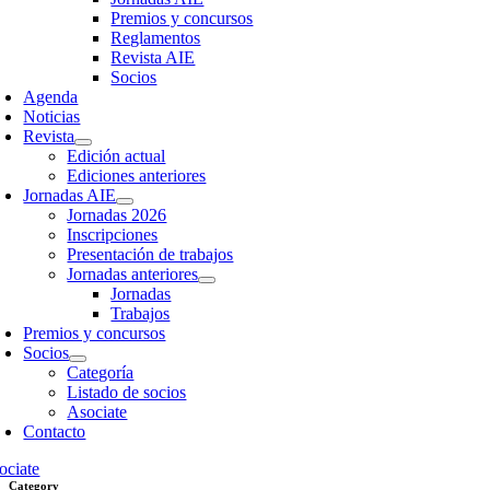
Premios y concursos
Reglamentos
Revista AIE
Socios
Agenda
Noticias
Revista
Edición actual
Ediciones anteriores
Jornadas AIE
Jornadas 2026
Inscripciones
Presentación de trabajos
Jornadas anteriores
Jornadas
Trabajos
Premios y concursos
Socios
Categoría
Listado de socios
Asociate
Contacto
ociate
Category