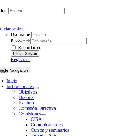
for:
Iniciar sesión
Username:
Password:
Recordarme
Registrase
oggle Navigation
Inicio
Institucionales
Objetivos
Historia
Estatuto
Comisión Directiva
Comisiones
CISA
Comunicaciones
Cursos y seminarios
Jornadas AIE