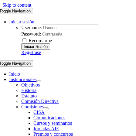
Skip to content
Toggle Navigation
Iniciar sesión
Username:
Password:
Recordarme
Registrase
Toggle Navigation
Inicio
Institucionales
Objetivos
Historia
Estatuto
Comisión Directiva
Comisiones
CISA
Comunicaciones
Cursos y seminarios
Jornadas AIE
Premios y concursos