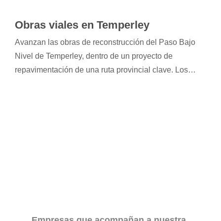
Obras viales en Temperley
Avanzan las obras de reconstrucción del Paso Bajo
Nivel de Temperley, dentro de un proyecto de
repavimentación de una ruta provincial clave. Los
trabajos incluyen mejoras en la calzada, drenajes y
estructuras de sostenimiento, beneficiando
directamente a más de un millón de personas.
Empresas que acompañan a nuestra