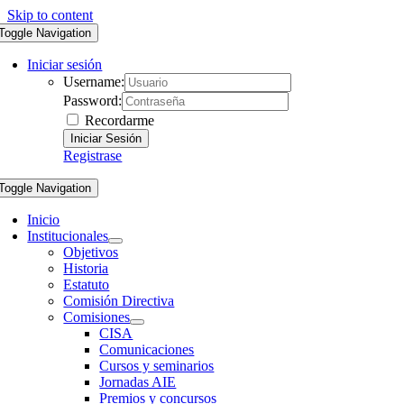
Skip to content
Toggle Navigation
Iniciar sesión
Username:
Password:
Recordarme
Registrase
Toggle Navigation
Inicio
Institucionales
Objetivos
Historia
Estatuto
Comisión Directiva
Comisiones
CISA
Comunicaciones
Cursos y seminarios
Jornadas AIE
Premios y concursos