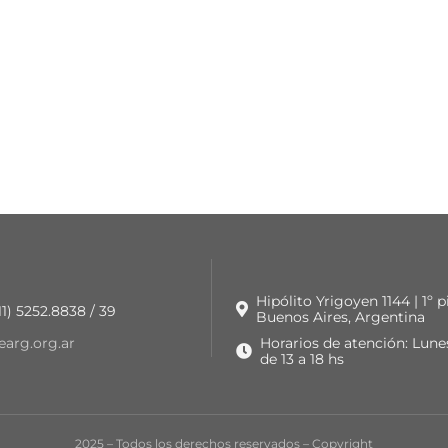
Hipólito Yrigoyen 1144 | 1º 
 11) 5252.8838 / 39
Buenos Aires, Argentina
earg.org.ar
Horarios de atención: Lune
de 13 a 18 hs
2025 – Todos los derechos reservados –
Copyright