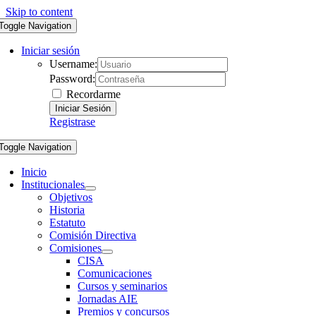
Skip to content
Toggle Navigation
Iniciar sesión
Username:
Password:
Recordarme
Registrase
Toggle Navigation
Inicio
Institucionales
Objetivos
Historia
Estatuto
Comisión Directiva
Comisiones
CISA
Comunicaciones
Cursos y seminarios
Jornadas AIE
Premios y concursos