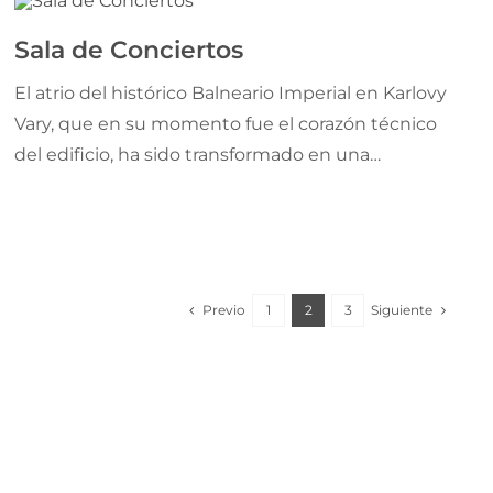
Sala de Conciertos
El atrio del histórico Balneario Imperial en Karlovy
Vary, que en su momento fue el corazón técnico
del edificio, ha sido transformado en una
moderna sala multifuncional equipada con
tecnología de vanguardia y acústica adaptable,
sumando nueva vida a este emblemático
monumento arquitectónico.
Previo
Siguiente
1
2
3