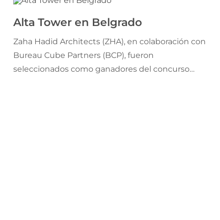
Alta Tower en Belgrado
Zaha Hadid Architects (ZHA), en colaboración con
Bureau Cube Partners (BCP), fueron
seleccionados como ganadores del concurso
internacional para diseñar la nueva Alta Tower en
Nueva Belgrado, Serbia. El diseño del conjunto
ha sido optimizado para aumentar su eficiencia
modular.