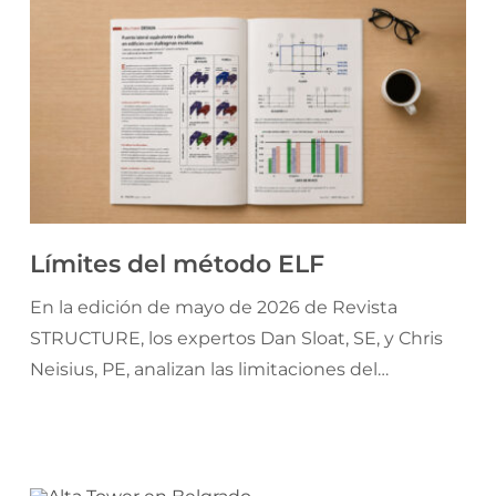
Límites del método ELF
En la edición de mayo de 2026 de Revista
STRUCTURE, los expertos Dan Sloat, SE, y Chris
Neisius, PE, analizan las limitaciones del
procedimiento ELF en edificios con diafragmas
escalonados y en paralelo proponen métodos
alternativos para mejorar la estimación de fuerzas
sísmicas laterales.