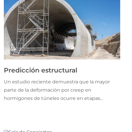
Predicción estructural
Un estudio reciente demuestra que la mayor
parte de la deformación por creep en
hormigones de túneles ocurre en etapas
tempranas. El enfoque multiescala permite
mejorar la predicción a largo plazo, optimizar
diseños y reducir tiempos de ensayo en
determinadas infraestructuras subterráneas.