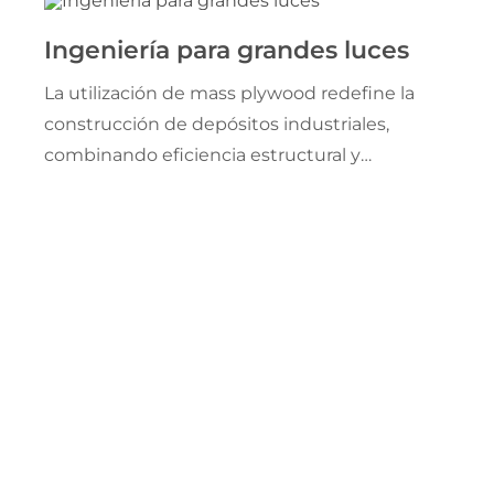
Ingeniería para grandes luces
La utilización de mass plywood redefine la
construcción de depósitos industriales,
combinando eficiencia estructural y
sustentabilidad. En un artículo de STRUCTURE
Magazine del mes de mayo de 2026, el ingeniero
John Bradford analiza el caso del Freres Plywood
Storage Warehouse en Oregon.