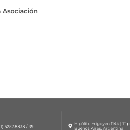
 Asociación
Hipólito Yrigoyen 1144 | 1º 
 11) 5252.8838 / 39
Buenos Aires, Argentina