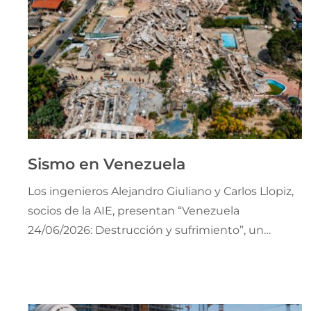
Sismo en Venezuela
Los ingenieros Alejandro Giuliano y Carlos Llopiz,
socios de la AIE, presentan “Venezuela
24/06/2026: Destrucción y sufrimiento”, un
análisis del sismo, sus consecuencias
estructurales y humanas en el hermano país, y
del estado y aplicación de la normativa
sismorresistente en nuestra Argentina.